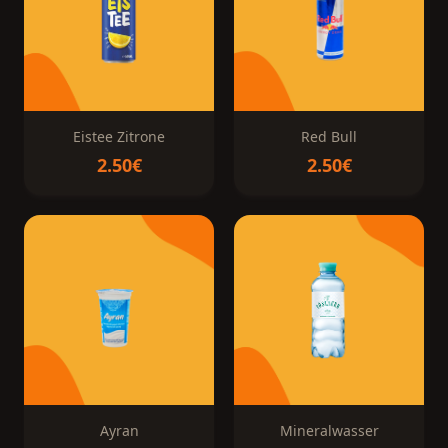
Eistee Zitrone
Red Bull
2.50€
2.50€
Ayran
Mineralwasser