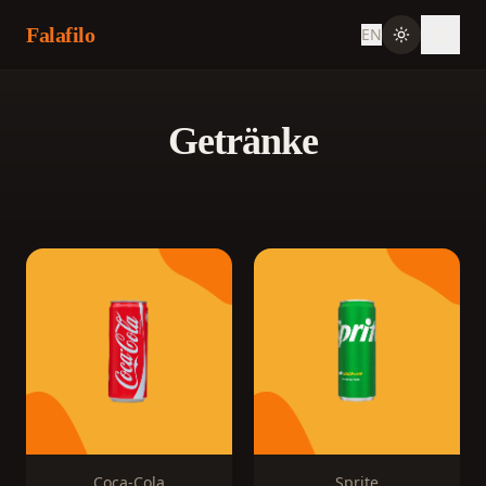
Falafilo
EN
Getränke
Coca-Cola
Sprite